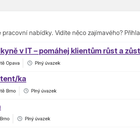
e pracovní nabídky. Vidíte něco zajímavého? Přihla
yně v IT – pomáhej klientům růst a zůs
iště Opava
Plný úvazek
stent/ka
ště Brno
Plný úvazek
a
 Brno
Plný úvazek