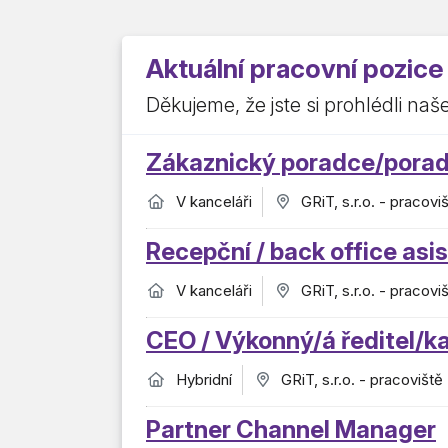
Aktuální pracovní pozice
Děkujeme, že jste si prohlédli naš
Zákaznický poradce/poradk
V kanceláři
GRiT, s.r.o. - pracov
Recepční / back office asi
V kanceláři
GRiT, s.r.o. - pracovi
CEO / Výkonný/á ředitel/k
Hybridní
GRiT, s.r.o. - pracoviště
Partner Channel Manager